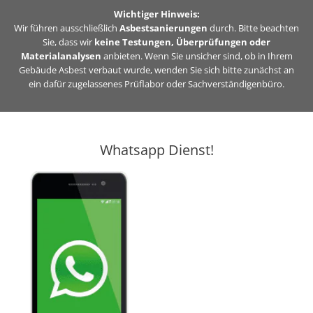
Zum
Wichtiger Hinweis:
Inhalt
Wir führen ausschließlich
Asbestsanierungen
durch. Bitte beachten
Sie, dass wir
keine Testungen, Überprüfungen oder
springen
Materialanalysen
anbieten. Wenn Sie unsicher sind, ob in Ihrem
Gebäude Asbest verbaut wurde, wenden Sie sich bitte zunächst an
ein dafür zugelassenes Prüflabor oder Sachverständigenbüro.
Whatsapp Dienst!