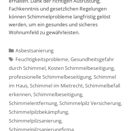
erhalten. Dank der richtigen Ausrüstung,
Fachkenntnis und gesetzlichen Regelungen
können Schimmelprobleme langfristig gelöst
werden, um ein gesundes und sicheres
Wohnumfeld zu gewährleisten.
Kategorien
Asbestsanierung
Schlagwörter
Feuchtigkeitsprobleme
,
Gesundheitsgefahr
durch Schimmel
,
Kosten Schimmelbeseitigung
,
professionelle Schimmelbeseitigung
,
Schimmel
im Haus
,
Schimmel im Mietrecht
,
Schimmelbefall
erkennen
,
Schimmelbeseitigung
,
Schimmelentfernung
,
Schimmelpilz Versicherung
,
Schimmelpilzbekämpfung
,
Schimmelpilzsanierung
,
Schimmelpilzsanierungfirma
,