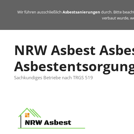
Zum
Inhalt
Wir führen ausschließlich
Asbestsanierungen
durch. Bitte beacht
verbaut wurde, we
springen
NRW Asbest Asbe
Asbestentsorgun
Sachkundiges Betriebe nach TRGS 519