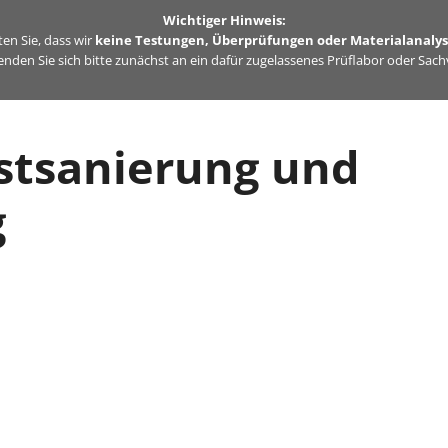
Wichtiger Hinweis:
en Sie, dass wir
keine Testungen, Überprüfungen oder Materialanaly
nden Sie sich bitte zunächst an ein dafür zugelassenes Prüflabor oder Sac
stsanierung und
g