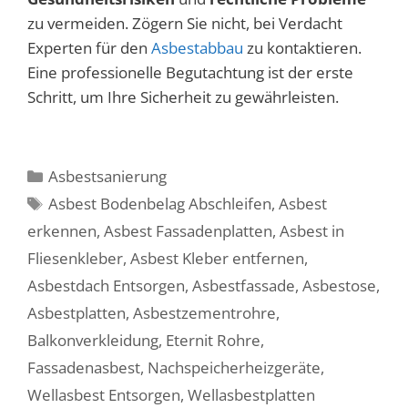
zu vermeiden. Zögern Sie nicht, bei Verdacht
Experten für den
Asbestabbau
zu kontaktieren.
Eine professionelle Begutachtung ist der erste
Schritt, um Ihre Sicherheit zu gewährleisten.
Kategorien
Asbestsanierung
Schlagwörter
Asbest Bodenbelag Abschleifen
,
Asbest
erkennen
,
Asbest Fassadenplatten
,
Asbest in
Fliesenkleber
,
Asbest Kleber entfernen
,
Asbestdach Entsorgen
,
Asbestfassade
,
Asbestose
,
Asbestplatten
,
Asbestzementrohre
,
Balkonverkleidung
,
Eternit Rohre
,
Fassadenasbest
,
Nachspeicherheizgeräte
,
Wellasbest Entsorgen
,
Wellasbestplatten