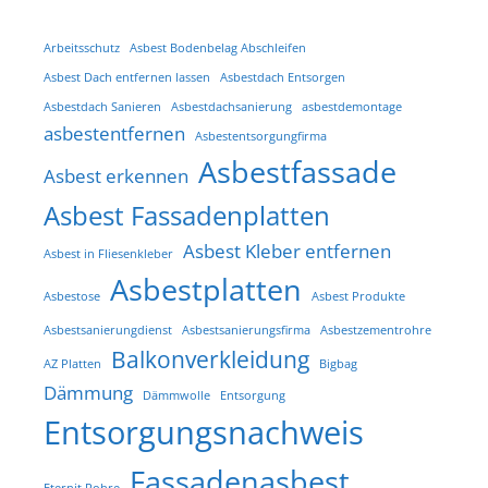
Arbeitsschutz
Asbest Bodenbelag Abschleifen
Asbest Dach entfernen lassen
Asbestdach Entsorgen
Asbestdach Sanieren
Asbestdachsanierung
asbestdemontage
asbestentfernen
Asbestentsorgungfirma
Asbestfassade
Asbest erkennen
Asbest Fassadenplatten
Asbest Kleber entfernen
Asbest in Fliesenkleber
Asbestplatten
Asbestose
Asbest Produkte
Asbestsanierungdienst
Asbestsanierungsfirma
Asbestzementrohre
Balkonverkleidung
AZ Platten
Bigbag
Dämmung
Dämmwolle
Entsorgung
Entsorgungsnachweis
Fassadenasbest
Eternit Rohre