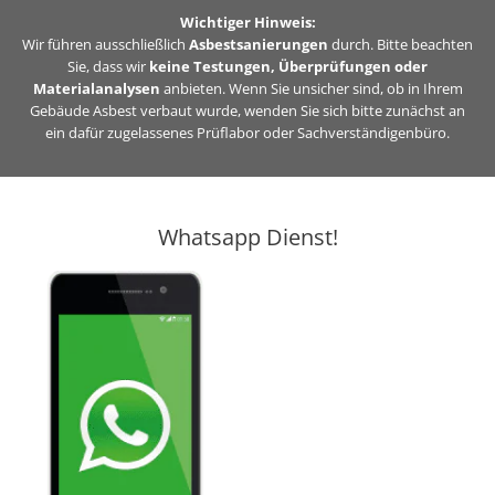
Zum
Wichtiger Hinweis:
Inhalt
Wir führen ausschließlich
Asbestsanierungen
durch. Bitte beachten
Sie, dass wir
keine Testungen, Überprüfungen oder
springen
Materialanalysen
anbieten. Wenn Sie unsicher sind, ob in Ihrem
Gebäude Asbest verbaut wurde, wenden Sie sich bitte zunächst an
ein dafür zugelassenes Prüflabor oder Sachverständigenbüro.
Whatsapp Dienst!