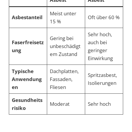
Meist unter
Asbestanteil
Oft über 60 %
15 %
Sehr hoch,
Gering bei
Faserfreisetz
auch bei
unbeschädigt
ung
geringer
em Zustand
Einwirkung
Typische
Dachplatten,
Spritzasbest,
Anwendung
Fassaden,
Isolierungen
en
Fliesen
Gesundheits
Moderat
Sehr hoch
risiko