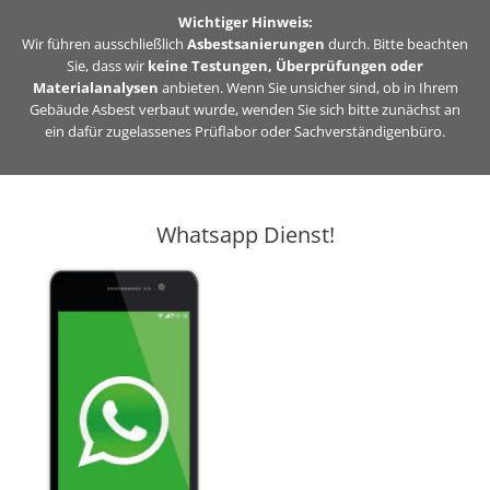
Zum
Wichtiger Hinweis:
Inhalt
Wir führen ausschließlich
Asbestsanierungen
durch. Bitte beachten
Sie, dass wir
keine Testungen, Überprüfungen oder
springen
Materialanalysen
anbieten. Wenn Sie unsicher sind, ob in Ihrem
Gebäude Asbest verbaut wurde, wenden Sie sich bitte zunächst an
ein dafür zugelassenes Prüflabor oder Sachverständigenbüro.
Whatsapp Dienst!