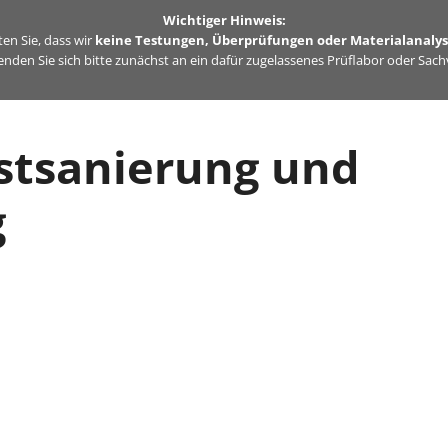
Wichtiger Hinweis:
en Sie, dass wir
keine Testungen, Überprüfungen oder Materialanaly
nden Sie sich bitte zunächst an ein dafür zugelassenes Prüflabor oder Sac
stsanierung und
g