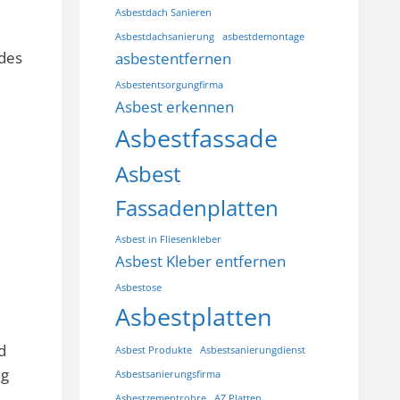
Asbestdach Sanieren
Asbestdachsanierung
asbestdemontage
 des
asbestentfernen
Asbestentsorgungfirma
Asbest erkennen
Asbestfassade
Asbest
Fassadenplatten
Asbest in Fliesenkleber
Asbest Kleber entfernen
Asbestose
Asbestplatten
d
Asbest Produkte
Asbestsanierungdienst
ng
Asbestsanierungsfirma
Asbestzementrohre
AZ Platten