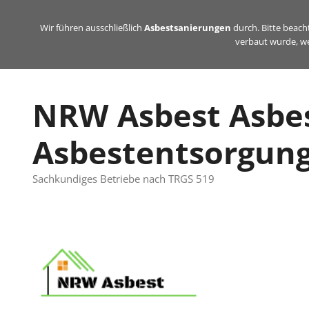
Zum
Inhalt
Wir führen ausschließlich
Asbestsanierungen
durch. Bitte beacht
verbaut wurde, we
springen
NRW Asbest Asbe
Asbestentsorgun
Sachkundiges Betriebe nach TRGS 519