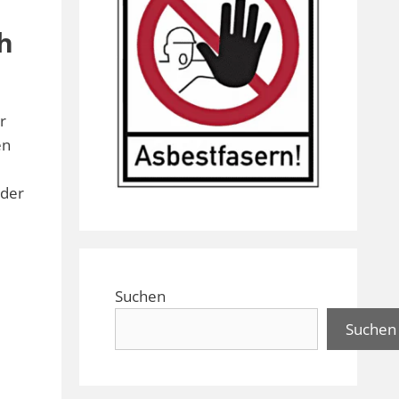
h
r
en
 der
Suchen
Suchen