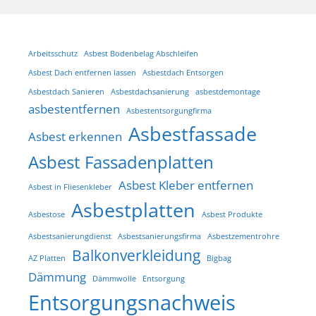
Arbeitsschutz
Asbest Bodenbelag Abschleifen
Asbest Dach entfernen lassen
Asbestdach Entsorgen
Asbestdach Sanieren
Asbestdachsanierung
asbestdemontage
asbestentfernen
Asbestentsorgungfirma
Asbestfassade
Asbest erkennen
Asbest Fassadenplatten
Asbest Kleber entfernen
Asbest in Fliesenkleber
Asbestplatten
Asbestose
Asbest Produkte
Asbestsanierungdienst
Asbestsanierungsfirma
Asbestzementrohre
Balkonverkleidung
AZ Platten
Bigbag
Dämmung
Dämmwolle
Entsorgung
Entsorgungsnachweis