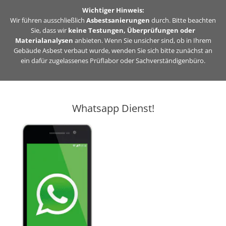
Zum
Wichtiger Hinweis:
Inhalt
Wir führen ausschließlich
Asbestsanierungen
durch. Bitte beachten
Sie, dass wir
keine Testungen, Überprüfungen oder
springen
Materialanalysen
anbieten. Wenn Sie unsicher sind, ob in Ihrem
Gebäude Asbest verbaut wurde, wenden Sie sich bitte zunächst an
ein dafür zugelassenes Prüflabor oder Sachverständigenbüro.
Whatsapp Dienst!