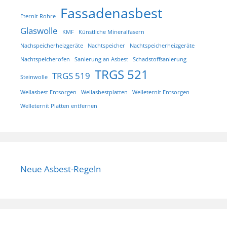
Fassadenasbest
Eternit Rohre
Glaswolle
KMF
Künstliche Mineralfasern
Nachspeicherheizgeräte
Nachtspeicher
Nachtspeicherheizgeräte
Nachtspeicherofen
Sanierung an Asbest
Schadstoffsanierung
TRGS 521
TRGS 519
Steinwolle
Wellasbest Entsorgen
Wellasbestplatten
Welleternit Entsorgen
Welleternit Platten entfernen
Neue Asbest-Regeln