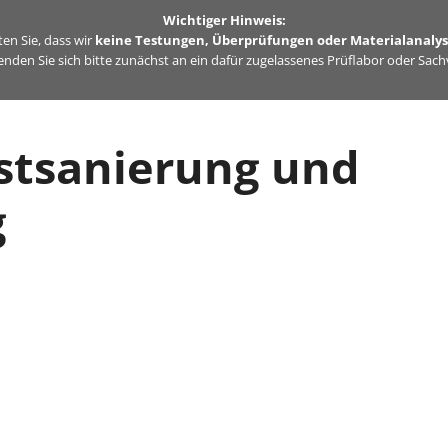
Wichtiger Hinweis:
en Sie, dass wir
keine Testungen, Überprüfungen oder Materialanaly
nden Sie sich bitte zunächst an ein dafür zugelassenes Prüflabor oder Sac
stsanierung und
g