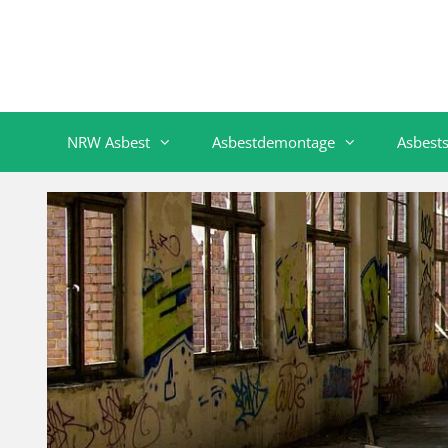
NRW Asbest
Asbestdemontage
Asbest