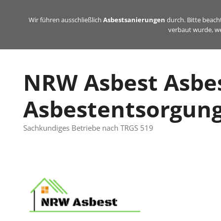
Zum
Inhalt
Wir führen ausschließlich
Asbestsanierungen
durch. Bitte beacht
verbaut wurde, we
springen
NRW Asbest Asbe
Asbestentsorgun
Sachkundiges Betriebe nach TRGS 519