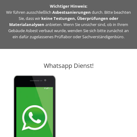
Zum
Wichtiger Hinweis:
Inhalt
Wir führen ausschließlich
Asbestsanierungen
durch. Bitte beachten
Sie, dass wir
keine Testungen, Überprüfungen oder
springen
Materialanalysen
anbieten. Wenn Sie unsicher sind, ob in Ihrem
Gebäude Asbest verbaut wurde, wenden Sie sich bitte zunächst an
ein dafür zugelassenes Prüflabor oder Sachverständigenbüro.
Whatsapp Dienst!