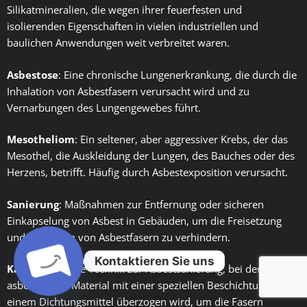
Silikatmineralien, die wegen ihrer feuerfesten und
isolierenden Eigenschaften in vielen industriellen und
baulichen Anwendungen weit verbreitet waren.
Asbestose
: Eine chronische Lungenerkrankung, die durch die
Inhalation von Asbestfasern verursacht wird und zu
Vernarbungen des Lungengewebes führt.
Mesotheliom
: Ein seltener, aber aggressiver Krebs, der das
Mesothel, die Auskleidung der Lungen, des Bauches oder des
Herzens, betrifft. Häufig durch Asbestexposition verursacht.
Sanierung
: Maßnahmen zur Entfernung oder sicheren
Einkapselung von Asbest in Gebäuden, um die Freisetzung
und Inhalation von Asbestfasern zu verhindern.
Kontaktieren Sie uns
Kapselung
: Eine Technik zur Asbestsanierung, bei der das
asbesthaltige Material mit einer speziellen Beschichtung oder
Open
einem Dichtungsmittel überzogen wird, um die Fasern