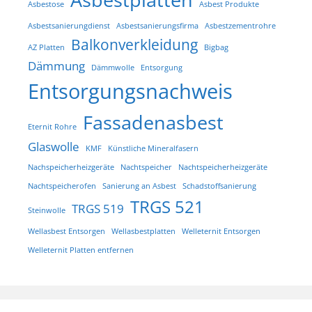
Asbestose
Asbest Produkte
Asbestsanierungdienst
Asbestsanierungsfirma
Asbestzementrohre
Balkonverkleidung
AZ Platten
Bigbag
Dämmung
Dämmwolle
Entsorgung
Entsorgungsnachweis
Fassadenasbest
Eternit Rohre
Glaswolle
KMF
Künstliche Mineralfasern
Nachspeicherheizgeräte
Nachtspeicher
Nachtspeicherheizgeräte
Nachtspeicherofen
Sanierung an Asbest
Schadstoffsanierung
TRGS 521
TRGS 519
Steinwolle
Wellasbest Entsorgen
Wellasbestplatten
Welleternit Entsorgen
Welleternit Platten entfernen