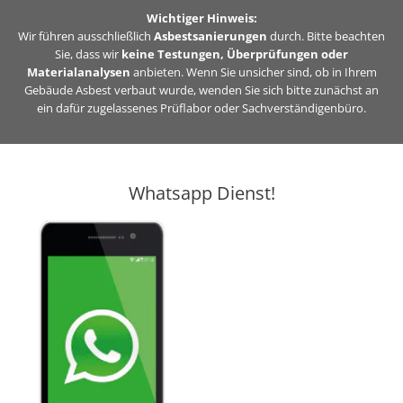
Zum
Wichtiger Hinweis:
Inhalt
Wir führen ausschließlich
Asbestsanierungen
durch. Bitte beachten
Sie, dass wir
keine Testungen, Überprüfungen oder
springen
Materialanalysen
anbieten. Wenn Sie unsicher sind, ob in Ihrem
Gebäude Asbest verbaut wurde, wenden Sie sich bitte zunächst an
ein dafür zugelassenes Prüflabor oder Sachverständigenbüro.
Whatsapp Dienst!