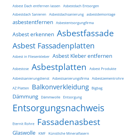
Asbest Dach entfernen lassen
Asbestdach Entsorgen
Asbestdach Sanieren
Asbestdachsanierung
asbestdemontage
asbestentfernen
Asbestentsorgungfirma
Asbestfassade
Asbest erkennen
Asbest Fassadenplatten
Asbest Kleber entfernen
Asbest in Fliesenkleber
Asbestplatten
Asbestose
Asbest Produkte
Asbestsanierungdienst
Asbestsanierungsfirma
Asbestzementrohre
Balkonverkleidung
AZ Platten
Bigbag
Dämmung
Dämmwolle
Entsorgung
Entsorgungsnachweis
Fassadenasbest
Eternit Rohre
Glaswolle
KMF
Künstliche Mineralfasern