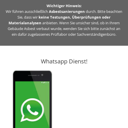
Zum
Wichtiger Hinweis:
Inhalt
Wir führen ausschließlich
Asbestsanierungen
durch. Bitte beachten
Sie, dass wir
keine Testungen, Überprüfungen oder
springen
Materialanalysen
anbieten. Wenn Sie unsicher sind, ob in Ihrem
Gebäude Asbest verbaut wurde, wenden Sie sich bitte zunächst an
ein dafür zugelassenes Prüflabor oder Sachverständigenbüro.
Whatsapp Dienst!