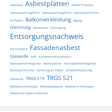
Asbestplatten
Asbestose
Asbest Produkte
Asbestsanierungdienst
Asbestsanierungsfirma
Asbestzementrohre
Balkonverkleidung
AZ Platten
Bigbag
Dämmung
Dämmwolle
Entsorgung
Entsorgungsnachweis
Fassadenasbest
Eternit Rohre
Glaswolle
KMF
Künstliche Mineralfasern
Nachspeicherheizgeräte
Nachtspeicher
Nachtspeicherheizgeräte
Nachtspeicherofen
Sanierung an Asbest
Schadstoffsanierung
TRGS 521
TRGS 519
Steinwolle
Wellasbest Entsorgen
Wellasbestplatten
Welleternit Entsorgen
Welleternit Platten entfernen