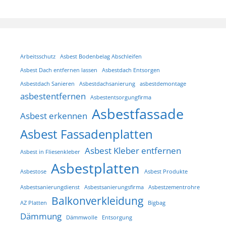
Arbeitsschutz
Asbest Bodenbelag Abschleifen
Asbest Dach entfernen lassen
Asbestdach Entsorgen
Asbestdach Sanieren
Asbestdachsanierung
asbestdemontage
asbestentfernen
Asbestentsorgungfirma
Asbestfassade
Asbest erkennen
Asbest Fassadenplatten
Asbest Kleber entfernen
Asbest in Fliesenkleber
Asbestplatten
Asbestose
Asbest Produkte
Asbestsanierungdienst
Asbestsanierungsfirma
Asbestzementrohre
Balkonverkleidung
AZ Platten
Bigbag
Dämmung
Dämmwolle
Entsorgung