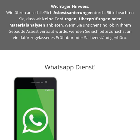
Zum
Wichtiger Hinweis:
Inhalt
Wir führen ausschließlich
Asbestsanierungen
durch. Bitte beachten
Sie, dass wir
keine Testungen, Überprüfungen oder
springen
Materialanalysen
anbieten. Wenn Sie unsicher sind, ob in Ihrem
Gebäude Asbest verbaut wurde, wenden Sie sich bitte zunächst an
ein dafür zugelassenes Prüflabor oder Sachverständigenbüro.
Whatsapp Dienst!