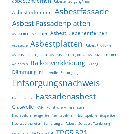
asbestentfernen
Asbestentsorgungfirma
Asbestfassade
Asbest erkennen
Asbest Fassadenplatten
Asbest Kleber entfernen
Asbest in Fliesenkleber
Asbestplatten
Asbestose
Asbest Produkte
Asbestsanierungdienst
Asbestsanierungsfirma
Asbestzementrohre
Balkonverkleidung
AZ Platten
Bigbag
Dämmung
Dämmwolle
Entsorgung
Entsorgungsnachweis
Fassadenasbest
Eternit Rohre
Glaswolle
KMF
Künstliche Mineralfasern
Nachspeicherheizgeräte
Nachtspeicher
Nachtspeicherheizgeräte
Nachtspeicherofen
Sanierung an Asbest
Schadstoffsanierung
TRGS 521
TRGS 519