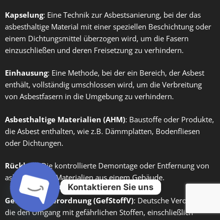
Kapselung
: Eine Technik zur Asbestsanierung, bei der das
asbesthaltige Material mit einer speziellen Beschichtung oder
einem Dichtungsmittel überzogen wird, um die Fasern
einzuschließen und deren Freisetzung zu verhindern.
Einhausung
: Eine Methode, bei der ein Bereich, der Asbest
enthält, vollständig umschlossen wird, um die Verbreitung
von Asbestfasern in die Umgebung zu verhindern.
Asbesthaltige Materialien (AHM)
: Baustoffe oder Produkte,
die Asbest enthalten, wie z.B. Dämmplatten, Bodenfliesen
oder Dichtungen.
Rückbau
: Die kontrollierte Demontage oder Entfernung von
asbesthaltigen Materialien aus einem Gebäude.
Kontaktieren Sie uns
Gefahrstoffverordnung (GefStoffV)
: Deutsche Verordnung,
die den Umgang mit gefährlichen Stoffen, einschließlich
Open