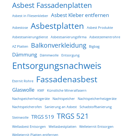
Asbest Fassadenplatten
Asbest Kleber entfernen
Asbest in Fliesenkleber
Asbestplatten
Asbestose
Asbest Produkte
Asbestsanierungdienst
Asbestsanierungsfirma
Asbestzementrohre
Balkonverkleidung
AZ Platten
Bigbag
Dämmung
Dämmwolle
Entsorgung
Entsorgungsnachweis
Fassadenasbest
Eternit Rohre
Glaswolle
KMF
Künstliche Mineralfasern
Nachspeicherheizgeräte
Nachtspeicher
Nachtspeicherheizgeräte
Nachtspeicherofen
Sanierung an Asbest
Schadstoffsanierung
TRGS 521
TRGS 519
Steinwolle
Wellasbest Entsorgen
Wellasbestplatten
Welleternit Entsorgen
Welleternit Platten entfernen