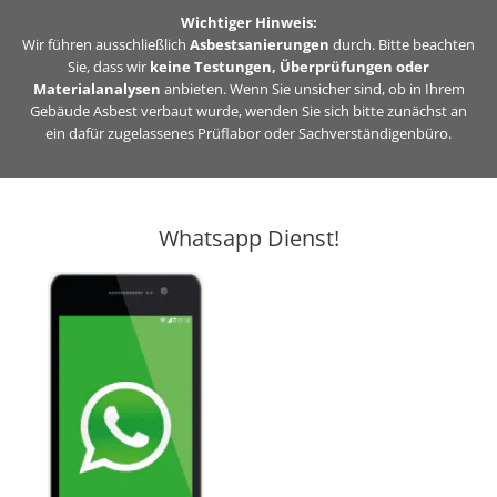
Zum
Wichtiger Hinweis:
Inhalt
Wir führen ausschließlich
Asbestsanierungen
durch. Bitte beachten
Sie, dass wir
keine Testungen, Überprüfungen oder
springen
Materialanalysen
anbieten. Wenn Sie unsicher sind, ob in Ihrem
Gebäude Asbest verbaut wurde, wenden Sie sich bitte zunächst an
ein dafür zugelassenes Prüflabor oder Sachverständigenbüro.
Whatsapp Dienst!