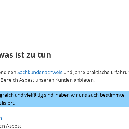
was ist zu tun
wendigen
Sachkundenachweis
und Jahre praktische Erfahru
Bereich Asbest unseren Kunden anbieten.
reich und vielfältig sind, haben wir uns auch bestimmte
lisiert.
h
en Asbest