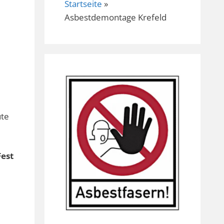
Startseite
»
Asbestdemontage Krefeld
ute
Fest