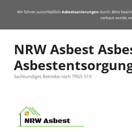
Zum
Inhalt
Wir führen ausschließlich
Asbestsanierungen
durch. Bitte beacht
verbaut wurde, we
springen
NRW Asbest Asbe
Asbestentsorgun
Sachkundiges Betriebe nach TRGS 519