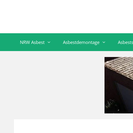
NRW Asbest
Asbestdemontage
Asbest