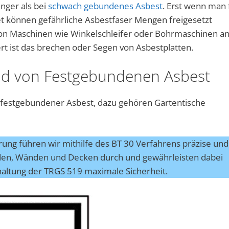
nger als bei
schwach gebundenes Asbest
. Erst wenn man 
t können gefährliche Asbestfaser Mengen freigesetzt
 von Maschinen wie Winkelschleifer oder Bohrmaschinen a
ert ist das brechen oder Segen von Asbestplatten.
ld von Festgebundenen Asbest
 festgebundener Asbest, dazu gehören Gartentische
erung führen wir mithilfe des BT 30 Verfahrens präzise und
den, Wänden und Decken durch und gewährleisten dabei
haltung der TRGS 519 maximale Sicherheit.