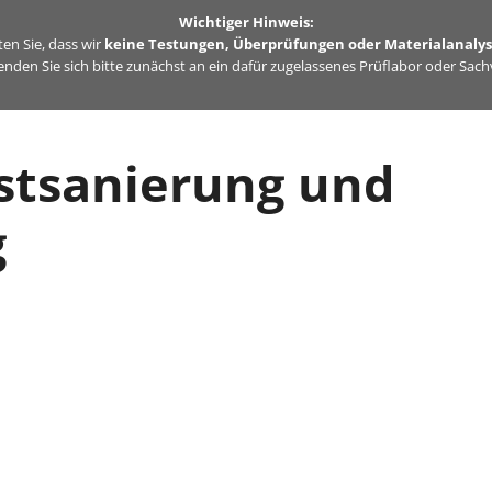
Wichtiger Hinweis:
en Sie, dass wir
keine Testungen, Überprüfungen oder Materialanaly
nden Sie sich bitte zunächst an ein dafür zugelassenes Prüflabor oder Sac
stsanierung und
g