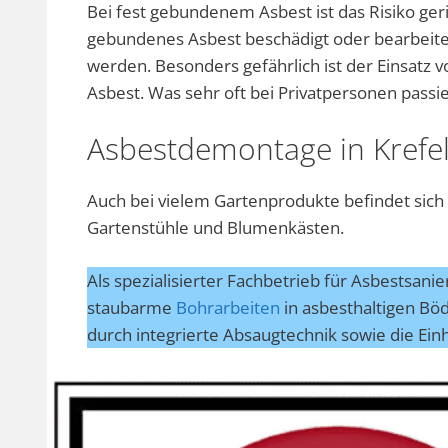
Bei fest gebundenem Asbest ist das Risiko geri
gebundenes Asbest beschädigt oder bearbeite
werden. Besonders gefährlich ist der Einsatz
Asbest. Was sehr oft bei Privatpersonen passi
Asbestdemontage in Krefe
Auch bei vielem Gartenprodukte befindet sich
Gartenstühle und Blumenkästen.
Als spezialisierter Fachbetrieb für Asbestsani
staubarme
Bohrarbeiten
in asbesthaltigen Bö
durch integrierte Absaugtechnik sowie die Ein