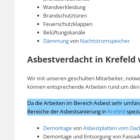
Wandverkleidung
Brandschutztüren
Feuerschutzklappen
Belüftungskanäle
Dämmung
von
Nachtstromspeicher
Asbestverdacht in Krefeld 
Wir mit unseren geschulten Mitarbeiter, not
können entsprechende Arbeiten rund um den 
Da die Arbeiten im Bereich Asbest sehr umfang
Bereiche der Asbestsanierung in
Krefeld
spezia
Demontage
von
Asbestplatten vom Dac
Demontage und Entsorgung von Fassad