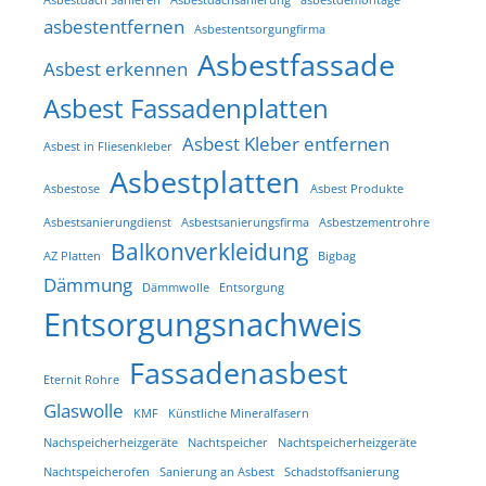
asbestentfernen
Asbestentsorgungfirma
Asbestfassade
Asbest erkennen
Asbest Fassadenplatten
Asbest Kleber entfernen
Asbest in Fliesenkleber
Asbestplatten
Asbestose
Asbest Produkte
Asbestsanierungdienst
Asbestsanierungsfirma
Asbestzementrohre
Balkonverkleidung
AZ Platten
Bigbag
Dämmung
Dämmwolle
Entsorgung
Entsorgungsnachweis
Fassadenasbest
Eternit Rohre
Glaswolle
KMF
Künstliche Mineralfasern
Nachspeicherheizgeräte
Nachtspeicher
Nachtspeicherheizgeräte
Nachtspeicherofen
Sanierung an Asbest
Schadstoffsanierung