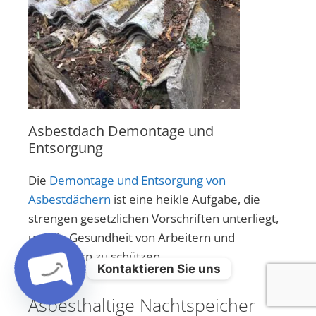
Asbestdach Demontage und
Entsorgung
Die
Demontage und Entsorgung von
Asbestdächern
ist eine heikle Aufgabe, die
strengen gesetzlichen Vorschriften unterliegt,
um die Gesundheit von Arbeitern und
Anwohnern zu schützen.
Kontaktieren Sie uns
Asbesthaltige Nachtspeicher
Open