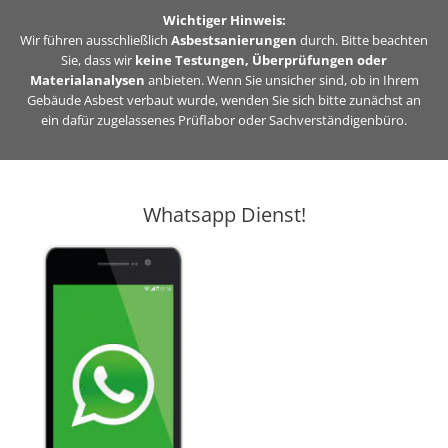
Zum
Wichtiger Hinweis:
Inhalt
Wir führen ausschließlich
Asbestsanierungen
durch. Bitte beachten
Sie, dass wir
keine Testungen, Überprüfungen oder
springen
Materialanalysen
anbieten. Wenn Sie unsicher sind, ob in Ihrem
Gebäude Asbest verbaut wurde, wenden Sie sich bitte zunächst an
ein dafür zugelassenes Prüflabor oder Sachverständigenbüro.
Whatsapp Dienst!