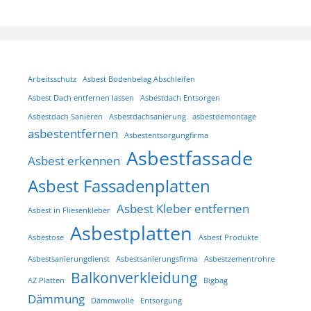
Arbeitsschutz
Asbest Bodenbelag Abschleifen
Asbest Dach entfernen lassen
Asbestdach Entsorgen
Asbestdach Sanieren
Asbestdachsanierung
asbestdemontage
asbestentfernen
Asbestentsorgungfirma
Asbestfassade
Asbest erkennen
Asbest Fassadenplatten
Asbest Kleber entfernen
Asbest in Fliesenkleber
Asbestplatten
Asbestose
Asbest Produkte
Asbestsanierungdienst
Asbestsanierungsfirma
Asbestzementrohre
Balkonverkleidung
AZ Platten
Bigbag
Dämmung
Dämmwolle
Entsorgung