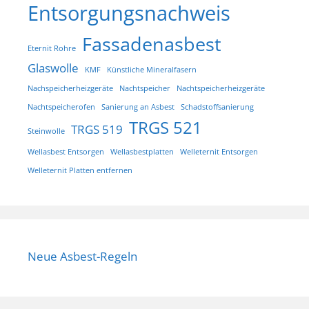
Entsorgungsnachweis
Fassadenasbest
Eternit Rohre
Glaswolle
KMF
Künstliche Mineralfasern
Nachspeicherheizgeräte
Nachtspeicher
Nachtspeicherheizgeräte
Nachtspeicherofen
Sanierung an Asbest
Schadstoffsanierung
TRGS 521
TRGS 519
Steinwolle
Wellasbest Entsorgen
Wellasbestplatten
Welleternit Entsorgen
Welleternit Platten entfernen
Neue Asbest-Regeln