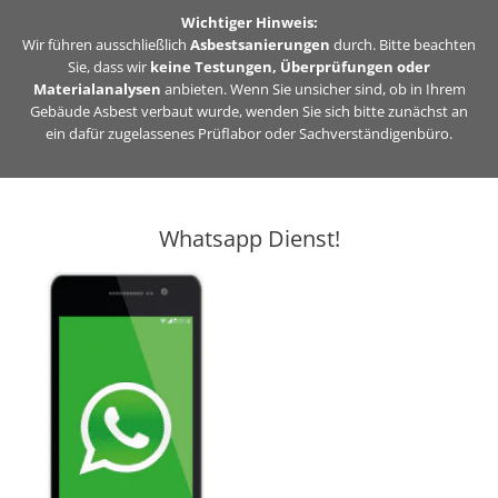
Zum
Wichtiger Hinweis:
Inhalt
Wir führen ausschließlich
Asbestsanierungen
durch. Bitte beachten
Sie, dass wir
keine Testungen, Überprüfungen oder
springen
Materialanalysen
anbieten. Wenn Sie unsicher sind, ob in Ihrem
Gebäude Asbest verbaut wurde, wenden Sie sich bitte zunächst an
ein dafür zugelassenes Prüflabor oder Sachverständigenbüro.
Whatsapp Dienst!