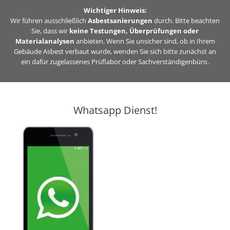
Zum
Wichtiger Hinweis:
Inhalt
Wir führen ausschließlich
Asbestsanierungen
durch. Bitte beachten
Sie, dass wir
keine Testungen, Überprüfungen oder
springen
Materialanalysen
anbieten. Wenn Sie unsicher sind, ob in Ihrem
Gebäude Asbest verbaut wurde, wenden Sie sich bitte zunächst an
ein dafür zugelassenes Prüflabor oder Sachverständigenbüro.
Whatsapp Dienst!