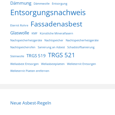
Dämmung
Dämmwolle
Entsorgung
Entsorgungsnachweis
Fassadenasbest
Eternit Rohre
Glaswolle
KMF
Künstliche Mineralfasern
Nachspeicherheizgeräte
Nachtspeicher
Nachtspeicherheizgeräte
Nachtspeicherofen
Sanierung an Asbest
Schadstoffsanierung
TRGS 521
TRGS 519
Steinwolle
Wellasbest Entsorgen
Wellasbestplatten
Welleternit Entsorgen
Welleternit Platten entfernen
Neue Asbest-Regeln