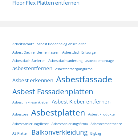
Floor Flex Platten entfernen
Arbeitsschutz
Asbest Bodenbelag Abschleifen
Asbest Dach entfernen lassen
Asbestdach Entsorgen
Asbestdach Sanieren
Asbestdachsanierung
asbestdemontage
asbestentfernen
Asbestentsorgungfirma
Asbestfassade
Asbest erkennen
Asbest Fassadenplatten
Asbest Kleber entfernen
Asbest in Fliesenkleber
Asbestplatten
Asbestose
Asbest Produkte
Asbestsanierungdienst
Asbestsanierungsfirma
Asbestzementrohre
Balkonverkleidung
AZ Platten
Bigbag