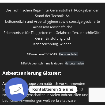
Die Technischen Regeln für Gefahrstoffe (TRGS) geben den
Stand der Technik, Ar-
beitsmedizin und Arbeitshygiene sowie sonstige gesicherte
arbeitswissenschaftliche
Erkenntnisse für Tätigkeiten mit Gefahrstoffen, einschließlich
deren Einstufung und
Kennzeichnung, wieder.
NRW-Asbest-TRGS-519
Herunterladen
NRW-Asbest_schimmelleitfaden
Herunterladen
Asbestsanierung Glosser:
Asbest
: Eine Gruppe von natürlich vorkommenden
Silikatmineralien, die wegen ihrer feuerfesten und
Kontaktieren Sie uns
isolierenden Eigenschaften in vielen industriellen und
baulichen Anwendungen weit verbreitet waren.
Open