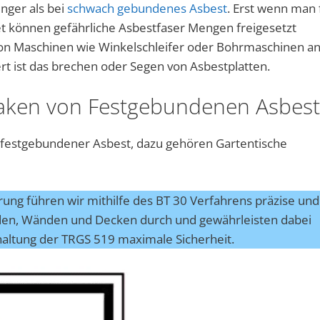
nger als bei
schwach gebundenes Asbest
. Erst wenn man 
t können gefährliche Asbestfaser Mengen freigesetzt
 von Maschinen wie Winkelschleifer oder Bohrmaschinen a
ert ist das brechen oder Segen von Asbestplatten.
aken von Festgebundenen Asbest
 festgebundener Asbest, dazu gehören Gartentische
erung führen wir mithilfe des BT 30 Verfahrens präzise und
den, Wänden und Decken durch und gewährleisten dabei
haltung der TRGS 519 maximale Sicherheit.