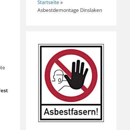
Startseite
»
Asbestdemontage Dinslaken
ute
Fest