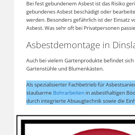
Bei fest gebundenem Asbest ist das Risiko geri
gebundenes Asbest beschädigt oder bearbeite
werden. Besonders gefährlich ist der Einsatz
Asbest. Was sehr oft bei Privatpersonen passi
Asbestdemontage in Dinsl
Auch bei vielem Gartenprodukte befindet sich
Gartenstühle und Blumenkästen.
Als spezialisierter Fachbetrieb für Asbestsani
staubarme
Bohrarbeiten
in asbesthaltigen Bö
durch integrierte Absaugtechnik sowie die Ein