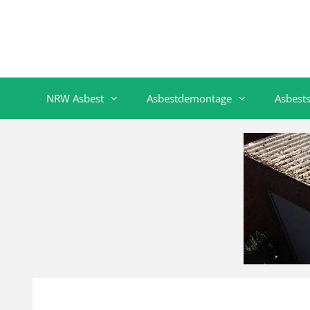
NRW Asbest
Asbestdemontage
Asbest