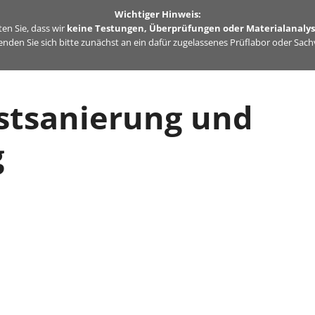
Wichtiger Hinweis:
en Sie, dass wir
keine Testungen, Überprüfungen oder Materialanaly
nden Sie sich bitte zunächst an ein dafür zugelassenes Prüflabor oder Sac
stsanierung und
g