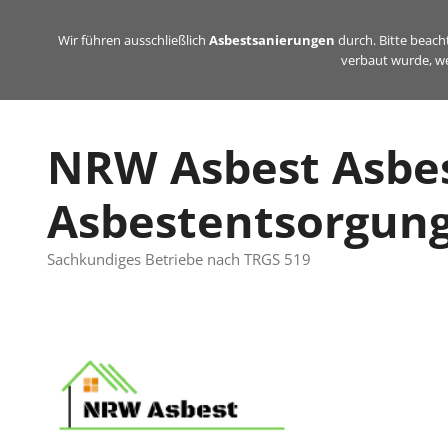
Zum
Inhalt
Wir führen ausschließlich
Asbestsanierungen
durch. Bitte beacht
verbaut wurde, we
springen
NRW Asbest Asbe
Asbestentsorgun
Sachkundiges Betriebe nach TRGS 519