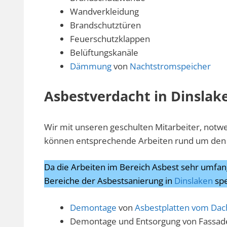
Wandverkleidung
Brandschutztüren
Feuerschutzklappen
Belüftungskanäle
Dämmung
von
Nachtstromspeicher
Asbestverdacht in Dinslake
Wir mit unseren geschulten Mitarbeiter, not
können entsprechende Arbeiten rund um den 
Da die Arbeiten im Bereich Asbest sehr umfang
Bereiche der Asbestsanierung in
Dinslaken
spe
Demontage
von
Asbestplatten vom Dac
Demontage und Entsorgung von Fassad