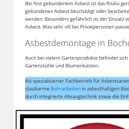
Bei fest gebundenem Asbest ist das Risiko geri
gebundenes Asbest beschädigt oder bearbeite
werden. Besonders gefährlich ist der Einsatz
Asbest. Was sehr oft bei Privatpersonen passi
Asbestdemontage in Bocho
Auch bei vielem Gartenprodukte befindet sich
Gartenstühle und Blumenkästen.
Als spezialisierter Fachbetrieb für Asbestsani
staubarme
Bohrarbeiten
in asbesthaltigen Bö
durch integrierte Absaugtechnik sowie die Ein