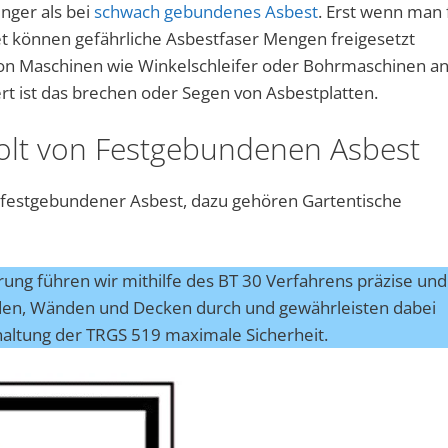
nger als bei
schwach gebundenes Asbest
. Erst wenn man 
t können gefährliche Asbestfaser Mengen freigesetzt
 von Maschinen wie Winkelschleifer oder Bohrmaschinen a
ert ist das brechen oder Segen von Asbestplatten.
lt von Festgebundenen Asbest
 festgebundener Asbest, dazu gehören Gartentische
erung führen wir mithilfe des BT 30 Verfahrens präzise und
den, Wänden und Decken durch und gewährleisten dabei
haltung der TRGS 519 maximale Sicherheit.