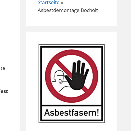
Startseite
»
Asbestdemontage Bocholt
ute
Fest