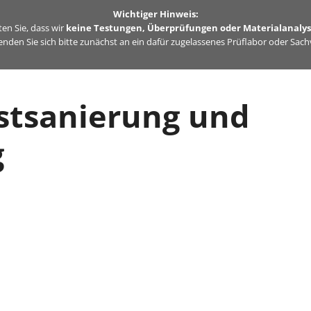
Wichtiger Hinweis:
en Sie, dass wir
keine Testungen, Überprüfungen oder Materialanaly
nden Sie sich bitte zunächst an ein dafür zugelassenes Prüflabor oder Sac
stsanierung und
g