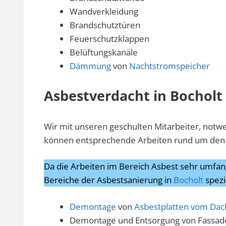
Wandverkleidung
Brandschutztüren
Feuerschutzklappen
Belüftungskanäle
Dämmung
von
Nachtstromspeicher
Asbestverdacht in Bocholt 
Wir mit unseren geschulten Mitarbeiter, not
können entsprechende Arbeiten rund um den 
Da die Arbeiten im Bereich Asbest sehr umfang
Bereiche der Asbestsanierung in
Bocholt
spezia
Demontage
von
Asbestplatten vom Dac
Demontage und Entsorgung von Fassad