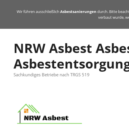
Zum
Inhalt
Wir führen ausschließlich
Asbestsanierungen
durch. Bitte beacht
verbaut wurde, we
springen
NRW Asbest Asbe
Asbestentsorgun
Sachkundiges Betriebe nach TRGS 519