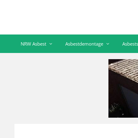
NRW Asbest
Asbestdemontage
Asbest